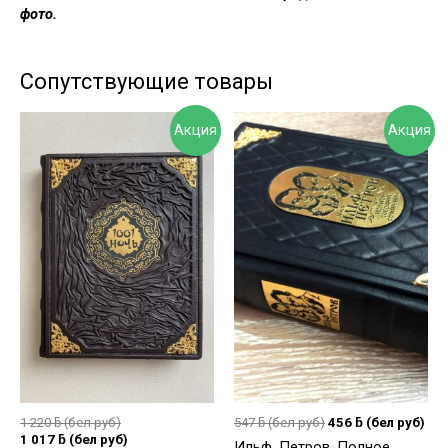
фото.
Сопутствующие товары
Акция
Акция
1 220
ƃ
(бел руб)
547
ƃ
(бел руб)
456
ƃ
(бел руб)
1 017
ƃ
(бел руб)
Ильф, Петров. Полное