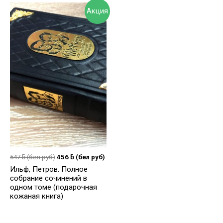
Акция
547
ƃ
(бел руб)
456
ƃ
(бел руб)
Ильф, Петров. Полное
собрание сочинений в
одном томе (подарочная
кожаная книга)