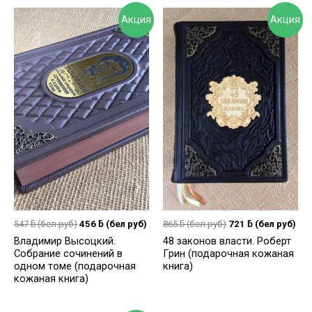
Акция
Акция
547
ƃ
(бел руб)
456
ƃ
(бел руб)
865
ƃ
(бел руб)
721
ƃ
(бел руб)
Владимир Высоцкий.
48 законов власти. Роберт
Собрание сочинений в
Грин (подарочная кожаная
одном томе (подарочная
книга)
кожаная книга)