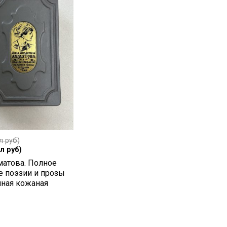
л руб)
л руб)
матова. Полное
е поэзии и прозы
чная кожаная