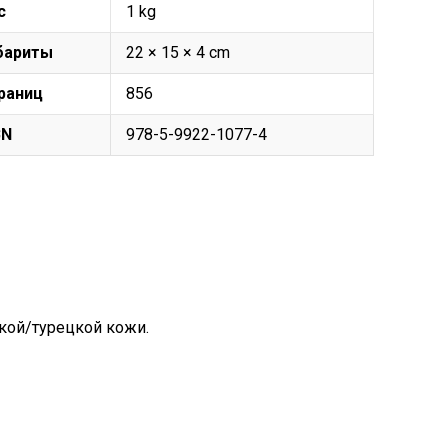
с
1 kg
бариты
22 × 15 × 4 cm
раниц
856
BN
978-5-9922-1077-4
кой/турецкой кожи.