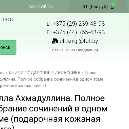
КОНТАКТЫ
0
ƃ
(бел руб)
плете
+375 (29) 239-43-93
+375 (44) 765-43-93
elitknigi@tut.by
оиск
(09:00 - 21:00 ежедневно)
ная
/
КНИГИ ПОДАРОЧНЫЕ
/
КЛАССИКА
/ Белла
дуллина. Полное собрание сочинений в одном томе
рочная кожаная книга)
лла Ахмадуллина. Полное
брание сочинений в одном
ме (подарочная кожаная