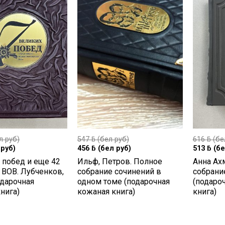
л руб)
547
ƃ
(бел руб)
616
ƃ
(бе
руб)
456
ƃ
(бел руб)
513
ƃ
(бе
 побед и еще 42
Ильф, Петров. Полное
Анна Ах
 ВОВ. Лубченков,
собрание сочинений в
собрани
одарочная
одном томе (подарочная
(подаро
нига)
кожаная книга)
книга)