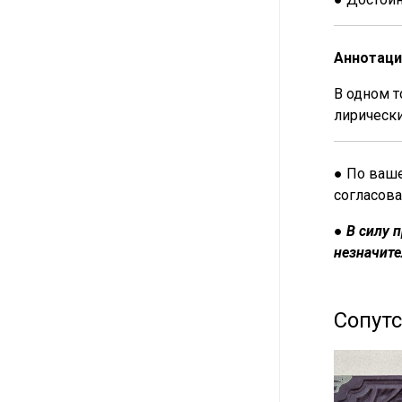
Аннотаци
В одном т
лирически
● По ваше
согласова
●
В силу 
незначите
Сопут