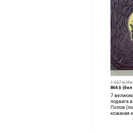
1 037
ƃ
(бе
864
ƃ
(бел 
7 великих
подвига в
Попов (п
кожаная к