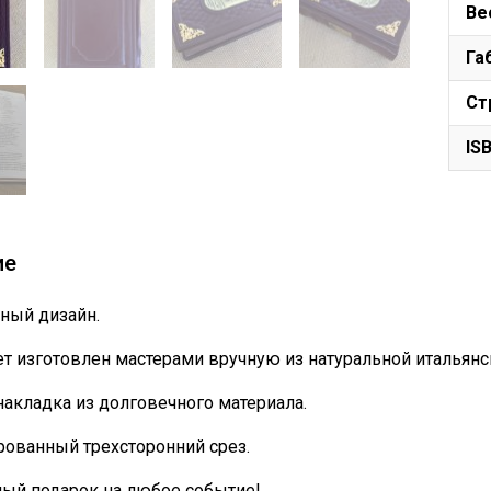
Ве
Га
Ст
IS
ие
ный дизайн.
т изготовлен мастерами вручную из натуральной итальянс
накладка из долговечного материала.
ованный трехсторонний срез.
ный подарок на любое событие!