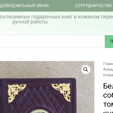
ДИВИДУАЛЬНЫЙ ЗАКАЗ
СОТРУДНИЧЕСТВО
склюзивных подарочных книг в кожаном пере
ручной работы
П
Глав
Ахма
(пода
Бе
со
то