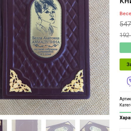
кн
Весе
54
192
З
Артик
Катег
Хара