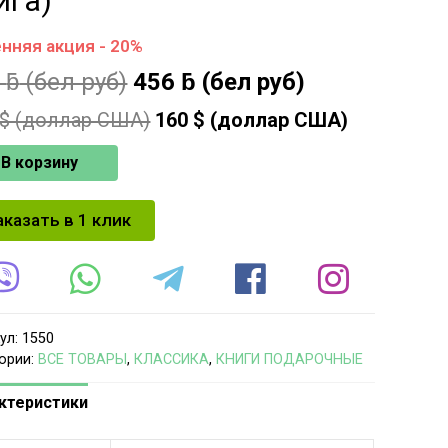
ига)
нняя акция - 20%
7
ƃ
(бел руб)
456
ƃ
(бел руб)
$ (доллар США)
160
$ (доллар США)
В корзину
аказать в 1 клик
ул:
1550
ории:
ВСЕ ТОВАРЫ
,
КЛАССИКА
,
КНИГИ ПОДАРОЧНЫЕ
ктеристики