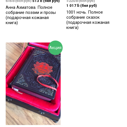
616
ƃ
(бел руб)
513
ƃ
(бел руб)
1 220
ƃ
(бел руб)
1 017
ƃ
(бел руб)
Анна Ахматова. Полное
1001 ночь. Полное
собрание поэзии и прозы
собрание сказок
(подарочная кожаная
(подарочная кожаная
книга)
книга)
Акция