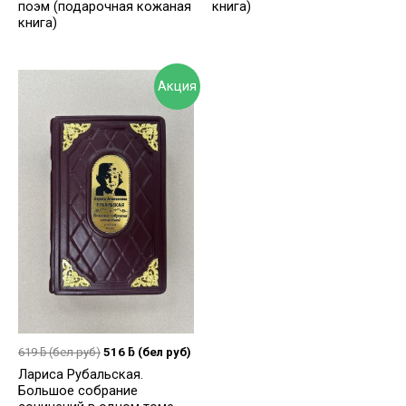
поэм (подарочная кожаная
книга)
книга)
Акция
619
ƃ
(бел руб)
516
ƃ
(бел руб)
Лариса Рубальская.
Большое собрание