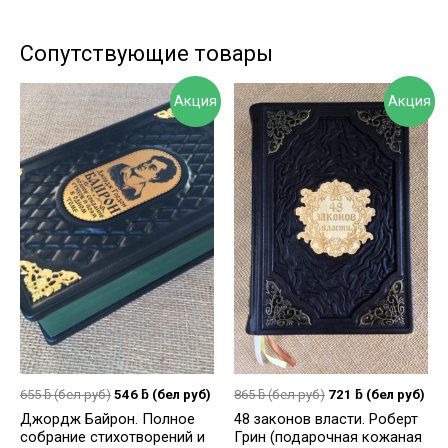
Сопутствующие товары
Акция
Акция
655
ƃ
(бел руб)
546
ƃ
(бел руб)
865
ƃ
(бел руб)
721
ƃ
(бел руб)
Джордж Байрон. Полное
48 законов власти. Роберт
собрание стихотворений и
Грин (подарочная кожаная