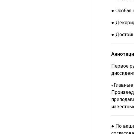
● Особая 
● Декорир
● Достой
Аннотаци
Первое ру
диссидент
«Главные 
Произведе
преподава
известные
● По ваше
согласова