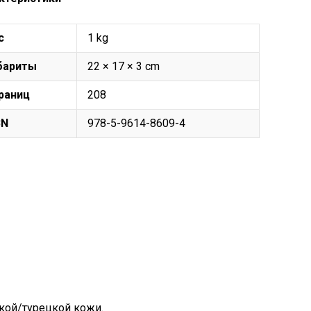
с
1 kg
бариты
22 × 17 × 3 cm
раниц
208
BN
978-5-9614-8609-4
кой/турецкой кожи.