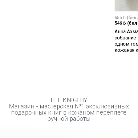
655
ƃ
(бел 
546
ƃ
(бел 
Анна Ахма
собрание 
одном том
кожаная к
ELITKNIGI.BY
Магазин - мастерская №1 эксклюзивных
подарочных книг в кожаном переплете
ручной работы