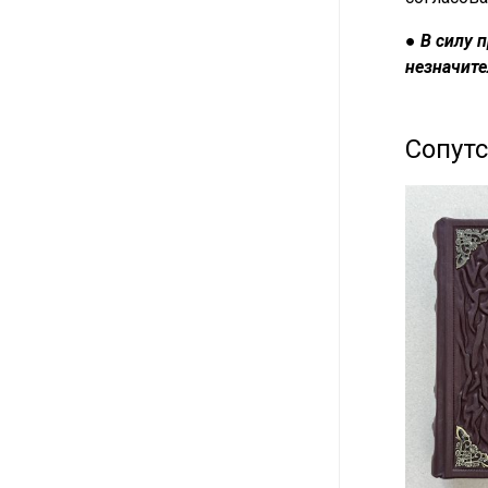
●
В силу 
незначите
Сопут