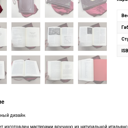
Ве
Га
Ст
IS
ие
ный дизайн.
т изготовлен мастерами вручную из натуральной итальянс