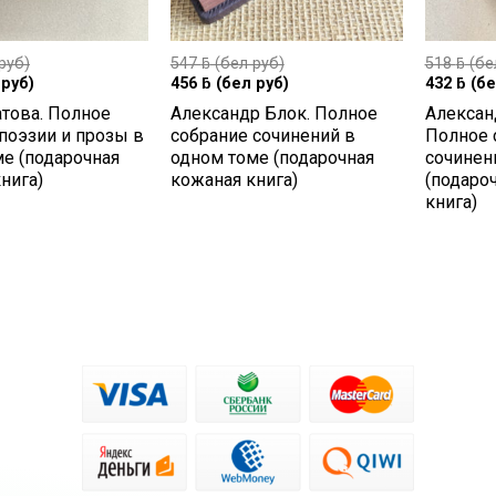
руб)
547
ƃ
(бел руб)
518
ƃ
(бе
руб)
456
ƃ
(бел руб)
432
ƃ
(бе
това. Полное
Александр Блок. Полное
Алексан
поэзии и прозы в
собрание сочинений в
Полное 
е (подарочная
одном томе (подарочная
сочинен
нига)
кожаная книга)
(подаро
книга)