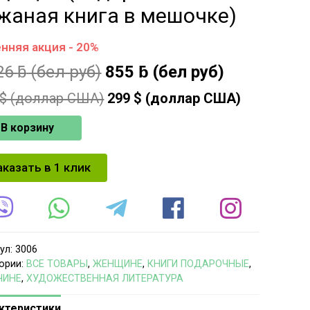
жаная книга в мешочке)
нняя акция - 20%
26
ƃ
(бел руб)
855
ƃ
(бел руб)
$ (доллар США)
299
$ (доллар США)
В корзину
аказать в 1 клик
ул:
3006
ории:
ВСЕ ТОВАРЫ
,
ЖЕНЩИНЕ
,
КНИГИ ПОДАРОЧНЫЕ
,
ЧИНЕ
,
ХУДОЖЕСТВЕННАЯ ЛИТЕРАТУРА
ктеристики