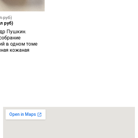
л руб)
л руб)
др Пушкин.
собрание
ий в одном томе
чная кожаная