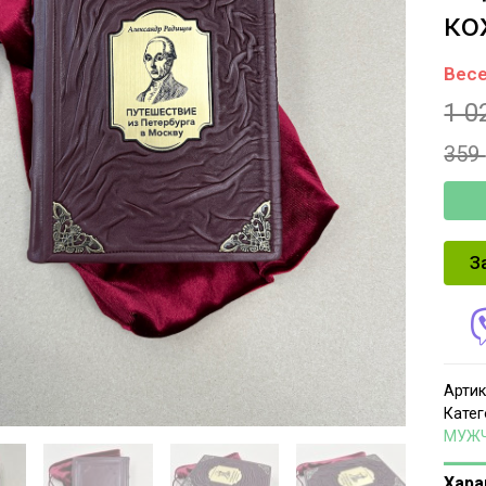
ко
Весе
1 0
359
З
Артик
Катег
МУЖ
Хара