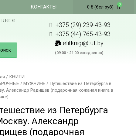
КОНТАКТЫ
0
ƃ
(бел руб)
плете
+375 (29) 239-43-93
+375 (44) 765-43-93
elitknigi@tut.by
оиск
(09:00 - 21:00 ежедневно)
ная
/
КНИГИ
АРОЧНЫЕ
/
МУЖЧИНЕ
/ Путешествие из Петербурга в
ву. Александр Радищев (подарочная кожаная книга в
чке)
тешествие из Петербурга
Москву. Александр
дищев (подарочная