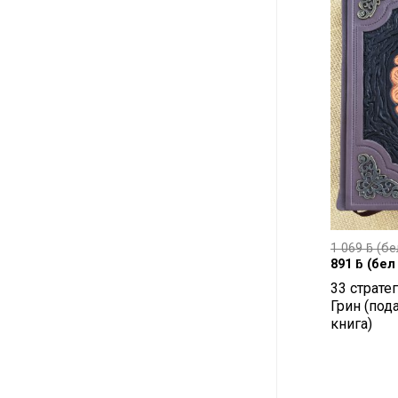
1 069
ƃ
(бе
891
ƃ
(бел 
33 страте
Грин (под
книга)