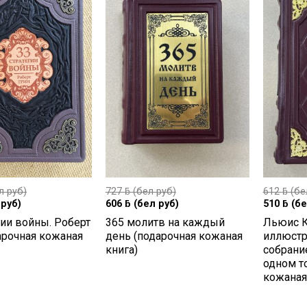
л руб)
727
ƃ
(бел руб)
612
ƃ
(бе
руб)
606
ƃ
(бел руб)
510
ƃ
(бе
гии войны. Роберт
365 молитв на каждый
Льюис К
арочная кожаная
день (подарочная кожаная
иллюстр
книга)
собрани
одном т
кожаная