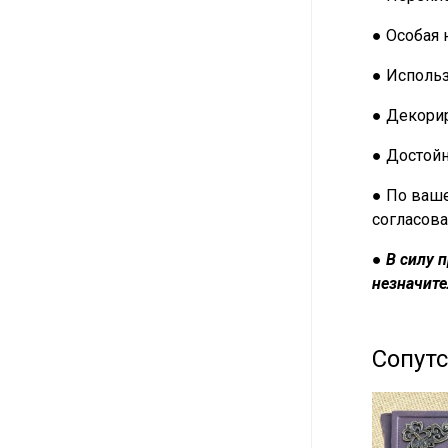
● Особая 
● Исполь
● Декорир
● Достой
● По ваше
согласова
●
В силу 
незначите
Сопут