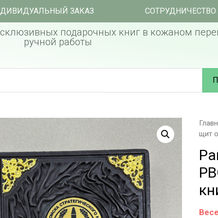
ДИВИДУАЛЬНЫЙ ЗАКАЗ
СОТРУДНИЧЕСТВО
склюзивных подарочных книг в кожаном пере
ручной работы
П
Глав
щит о
Ра
РВ
кн
Весе