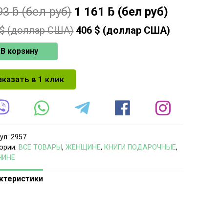
93
ƃ
(бел руб)
1 161
ƃ
(бел руб)
$ (доллар США)
406
$ (доллар США)
В корзину
аказать в 1 клик
ул:
2957
ории:
ВСЕ ТОВАРЫ
,
ЖЕНЩИНЕ
,
КНИГИ ПОДАРОЧНЫЕ
,
ЧИНЕ
ктеристики