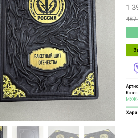
1 3
487
З
Артик
Катег
МУЖ
Хара