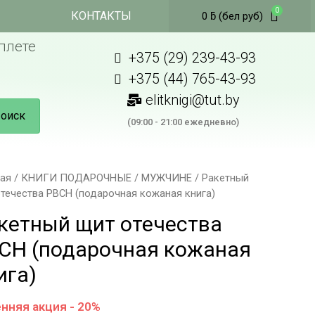
КОНТАКТЫ
0
ƃ
(бел руб)
плете
+375 (29) 239-43-93
+375 (44) 765-43-93
elitknigi@tut.by
оиск
(09:00 - 21:00 ежедневно)
ная
/
КНИГИ ПОДАРОЧНЫЕ
/
МУЖЧИНЕ
/ Ракетный
течества РВСН (подарочная кожаная книга)
кетный щит отечества
СН (подарочная кожаная
ига)
нняя акция - 20%