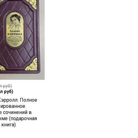
л руб)
л руб)
эрролл. Полное
ированное
е сочинений в
оме (подарочная
 книга)