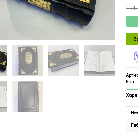
191
З
Артик
Катег
Хара
Ве
Га