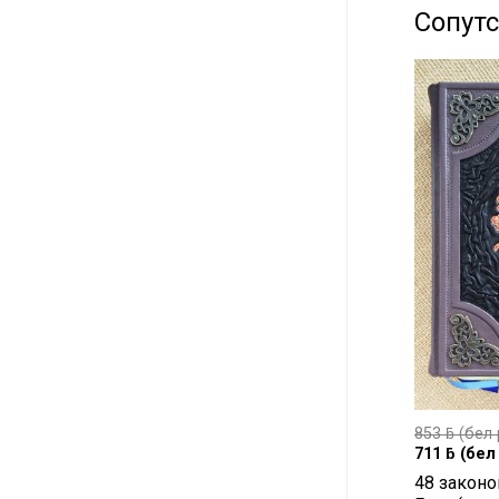
Сопут
853
ƃ
(бел 
711
ƃ
(бел 
48 законо