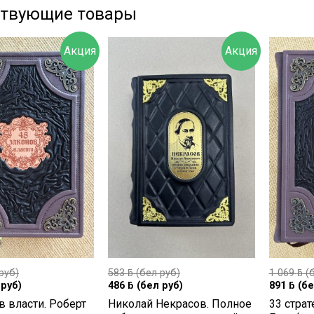
ствующие товары
Акция
Акция
руб)
583
ƃ
(бел руб)
1 069
ƃ
(б
руб)
486
ƃ
(бел руб)
891
ƃ
(бе
в власти. Роберт
Николай Некрасов. Полное
33 страт