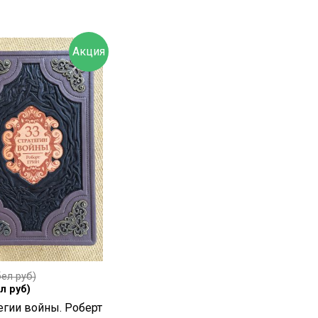
Акция
ел руб)
л руб)
егии войны. Роберт