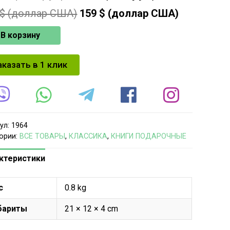
$ (доллар США)
159
$ (доллар США)
В корзину
аказать в 1 клик
ул:
1964
ории:
ВСЕ ТОВАРЫ
,
КЛАССИКА
,
КНИГИ ПОДАРОЧНЫЕ
ктеристики
с
0.8 kg
бариты
21 × 12 × 4 cm