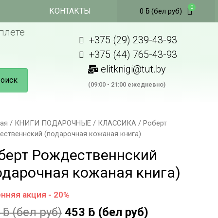
КОНТАКТЫ
0
ƃ
(бел руб)
плете
+375 (29) 239-43-93
+375 (44) 765-43-93
elitknigi@tut.by
оиск
(09:00 - 21:00 ежедневно)
ная
/
КНИГИ ПОДАРОЧНЫЕ
/
КЛАССИКА
/ Роберт
ественнский (подарочная кожаная книга)
берт Рождественнский
одарочная кожаная книга)
нняя акция - 20%
4
ƃ
(бел руб)
453
ƃ
(бел руб)