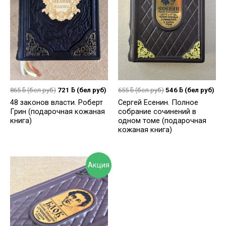
865
ƃ
(бел руб)
721
ƃ
(бел руб)
655
ƃ
(бел руб)
546
ƃ
(бел руб)
48 законов власти. Роберт
Сергей Есенин. Полное
Грин (подарочная кожаная
собрание сочинений в
книга)
одном томе (подарочная
кожаная книга)
Акция