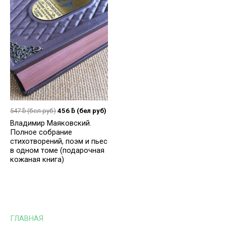
547
ƃ
(бел руб)
456
ƃ
(бел руб)
Владимир Маяковский.
Полное собрание
стихотворений, поэм и пьес
в одном томе (подарочная
кожаная книга)
ГЛАВНАЯ