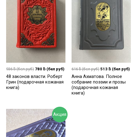
936
ƃ
(бел руб)
780
ƃ
(бел руб)
616
ƃ
(бел руб)
513
ƃ
(бел руб)
48 законов власти. Роберт
Анна Ахматова. Полное
Грин (подарочная кожаная
собрание поэзии и прозы
книга)
(подарочная кожаная
книга)
Акция