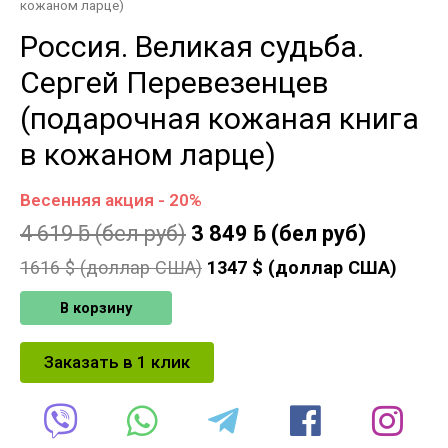
кожаном ларце)
Россия. Великая судьба.
Сергей Перевезенцев
(подарочная кожаная книга
в кожаном ларце)
Весенняя акция - 20%
4 619
ƃ
(бел руб)
3 849
ƃ
(бел руб)
1616
$ (доллар США)
1347
$ (доллар США)
В корзину
Заказать в 1 клик