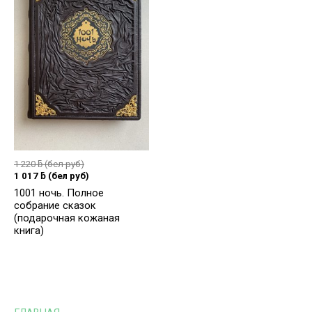
1 220
ƃ
(бел руб)
1 017
ƃ
(бел руб)
1001 ночь. Полное
собрание сказок
(подарочная кожаная
книга)