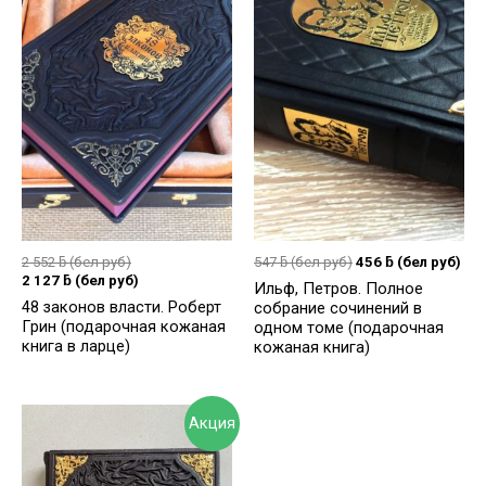
2 552
ƃ
(бел руб)
547
ƃ
(бел руб)
456
ƃ
(бел руб)
2 127
ƃ
(бел руб)
Ильф, Петров. Полное
48 законов власти. Роберт
собрание сочинений в
Грин (подарочная кожаная
одном томе (подарочная
книга в ларце)
кожаная книга)
Акция