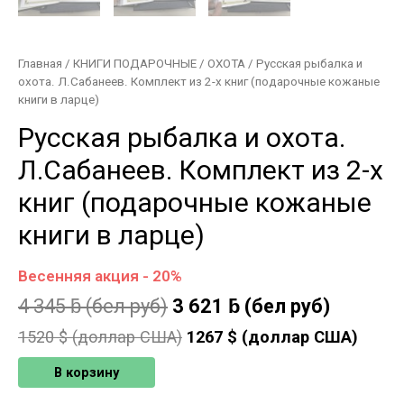
Главная
/
КНИГИ ПОДАРОЧНЫЕ
/
ОХОТА
/ Русская рыбалка и
охота. Л.Сабанеев. Комплект из 2-х книг (подарочные кожаные
книги в ларце)
Русская рыбалка и охота.
Л.Сабанеев. Комплект из 2-х
книг (подарочные кожаные
книги в ларце)
Весенняя акция - 20%
4 345
ƃ
(бел руб)
3 621
ƃ
(бел руб)
1520
$ (доллар США)
1267
$ (доллар США)
В корзину