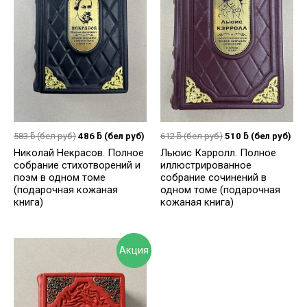
583
ƃ
(бел руб)
486
ƃ
(бел руб)
612
ƃ
(бел руб)
510
ƃ
(бел руб)
Николай Некрасов. Полное
Льюис Кэрролл. Полное
собрание стихотворений и
иллюстрированное
поэм в одном томе
собрание сочинений в
(подарочная кожаная
одном томе (подарочная
книга)
кожаная книга)
Акция