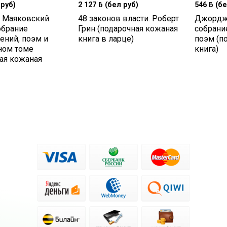
руб)
2 127
ƃ
(бел руб)
546
ƃ
(бе
 Маяковский.
48 законов власти. Роберт
Джордж 
обрание
Грин (подарочная кожаная
собрани
ений, поэм и
книга в ларце)
поэм (п
ном томе
книга)
ая кожаная