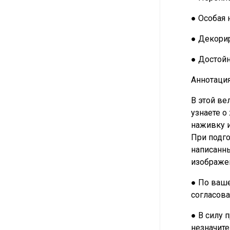
● Особая 
● Декорир
● Достой
Аннотация
В этой ве
узнаете о
наживку и
При подго
написанны
изображен
● По ваше
согласова
● В силу 
незначите