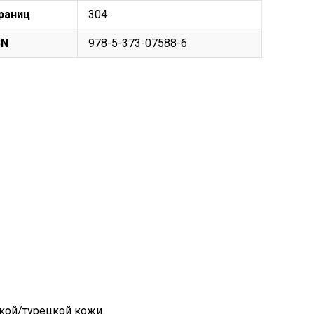
раниц
304
BN
978-5-373-07588-6
кой/турецкой кожи.