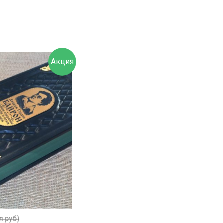
Акция
л руб)