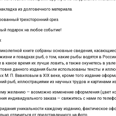
накладка из долговечного материала.
ованный трехсторонний срез.
ный подарок на любое событие!
:
ликолепной книге собраны основные сведения, касающиес
 жизни и повадках рыб, о том, какие рыбы водятся в Росси
 в какое время их лучше ловить, а также окунетесь в ув
товке данного издания были использованы тексты и иллюс
х М. П. Вавиловым в XIX веке, кроме того издание офор
ий рыб, иллюстрациями из научных трудов и картинами и
му желанию — возможно изменение оформления (цвет кожи
ния индивидуального заказа — свяжитесь с нами по телеф
придания уникальности каждому изданию, фактическое офо
льно отличаться от представленного на фото.