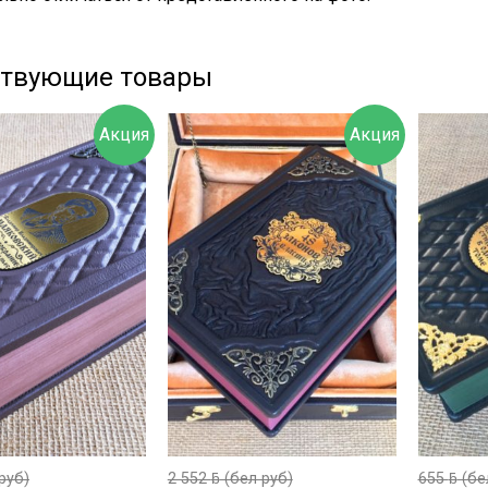
ствующие товары
Акция
Акция
руб)
2 552
ƃ
(бел руб)
655
ƃ
(бе