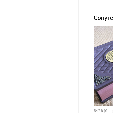
Сопут
547
ƃ
(бел 