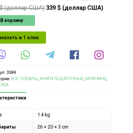
$ (доллар США)
339
$ (доллар США)
В корзину
аказать в 1 клик
ул:
3584
ории:
ВСЕ ТОВАРЫ
,
КНИГИ ПОДАРОЧНЫЕ
,
МУЖЧИНЕ
,
АЛКА
ктеристики
с
1.4 kg
бариты
26 × 20 × 3 cm