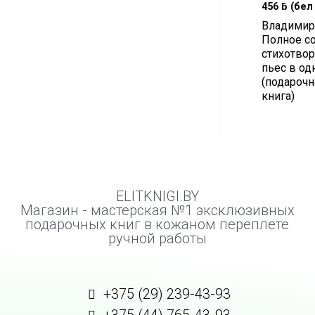
456
ƃ
(бел 
Владимир
Полное с
стихотвор
пьес в од
(подарочн
книга)
ELITKNIGI.BY
Магазин - мастерская №1 эксклюзивных
подарочных книг в кожаном переплете
ручной работы
+375 (29) 239-43-93
+375 (44) 765-43-93