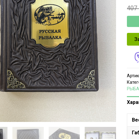
407
З
Артик
Катег
РЫБ
Хара
Ве
Га