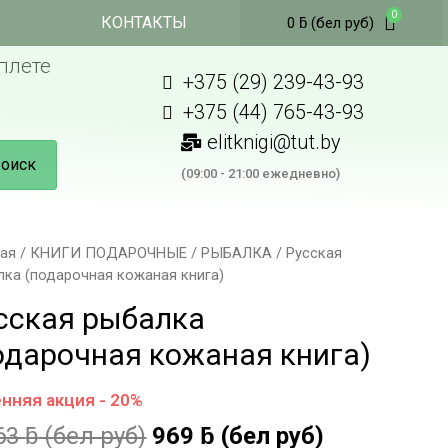
КОНТАКТЫ
0
ƃ
(бел руб)
плете
+375 (29) 239-43-93
+375 (44) 765-43-93
elitknigi@tut.by
оиск
(09:00 - 21:00 ежедневно)
ная
/
КНИГИ ПОДАРОЧНЫЕ
/
РЫБАЛКА
/ Русская
лка (подарочная кожаная книга)
сская рыбалка
одарочная кожаная книга)
нняя акция - 20%
63
ƃ
(бел руб)
969
ƃ
(бел руб)