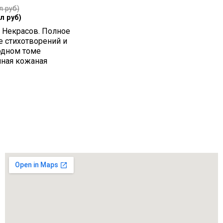
л руб)
л руб)
 Некрасов. Полное
е стихотворений и
одном томе
чная кожаная