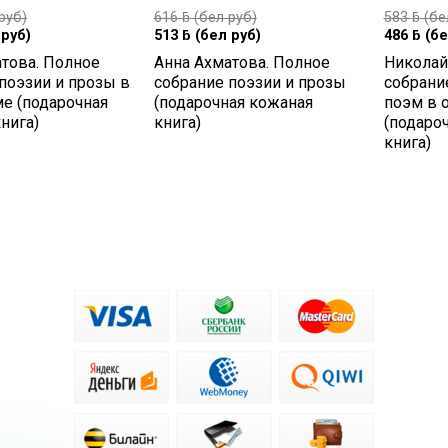
руб)
616
ƃ
(бел руб)
583
ƃ
(бе
руб)
513
ƃ
(бел руб)
486
ƃ
(бе
това. Полное
Анна Ахматова. Полное
Николай
поэзии и прозы в
собрание поэзии и прозы
собрани
е (подарочная
(подарочная кожаная
поэм в 
нига)
книга)
(подаро
книга)