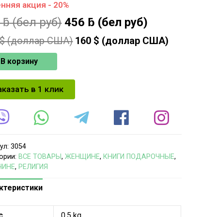
нняя акция - 20%
7
ƃ
(бел руб)
456
ƃ
(бел руб)
$ (доллар США)
160
$ (доллар США)
В корзину
аказать в 1 клик
ул:
3054
ории:
ВСЕ ТОВАРЫ
,
ЖЕНЩИНЕ
,
КНИГИ ПОДАРОЧНЫЕ
,
ЧИНЕ
,
РЕЛИГИЯ
ктеристики
с
0.5 kg