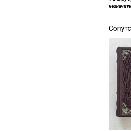
незначите
Сопут