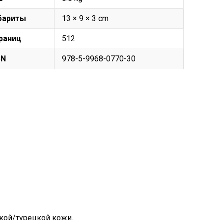
бариты
13 × 9 × 3 cm
раниц
512
BN
978-5-9968-0770-30
кой/турецкой кожи.