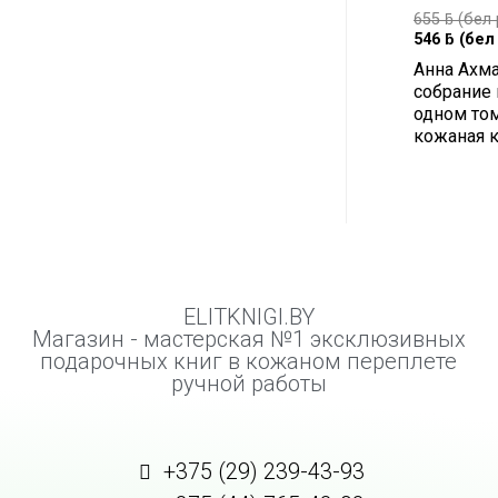
655
ƃ
(бел 
546
ƃ
(бел 
Анна Ахма
собрание 
одном том
кожаная к
ELITKNIGI.BY
Магазин - мастерская №1 эксклюзивных
подарочных книг в кожаном переплете
ручной работы
+375 (29) 239-43-93