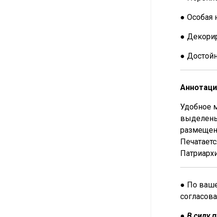
● Особая 
● Декорир
● Достой
Аннотаци
Удобное м
выделены
размещен
Печатаетс
Патриархи
● По ваше
согласова
●
В силу 