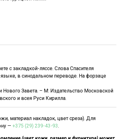
те с закладкой-ляссе. Слова Спасителя
языке, в синодальном переводе. На форзаце
и Нового Завета. – М: Издательство Московской
вского и всея Руси Кирилла.
, материал накладок, цвет среза). Для
ону —
+375 (29) 239-43-93
.
рмление (цвет кожи, размер и фурнитура) может