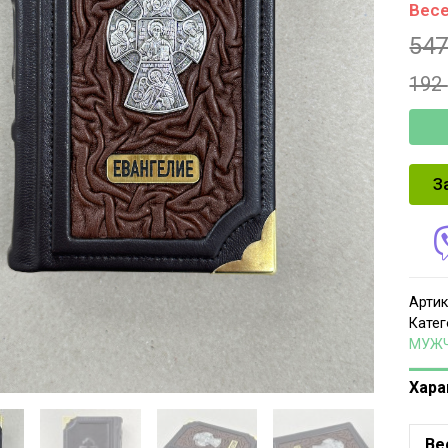
Весе
54
192
З
Артик
Катег
МУЖ
Хара
Ве