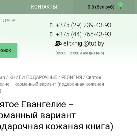
КОНТАКТЫ
0
ƃ
(бел руб)
плете
+375 (29) 239-43-93
+375 (44) 765-43-93
elitknigi@tut.by
оиск
(09:00 - 21:00 ежедневно)
ная
/
КНИГИ ПОДАРОЧНЫЕ
/
РЕЛИГИЯ
/ Святое
гелие – карманный вариант (подарочная кожаная
)
ятое Евангелие –
рманный вариант
одарочная кожаная книга)