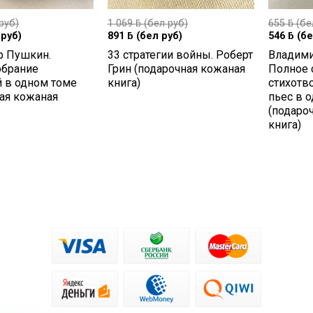
руб)
1 069
ƃ
(бел руб)
655
ƃ
(бе
руб)
891
ƃ
(бел руб)
546
ƃ
(бе
р Пушкин.
33 стратегии войны. Роберт
Владими
обрание
Грин (подарочная кожаная
Полное 
й в одном томе
книга)
стихотв
ая кожаная
пьес в 
(подаро
книга)