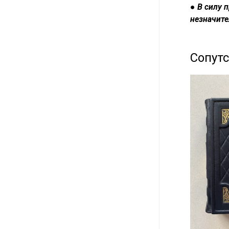
●
В силу 
незначите
Сопут