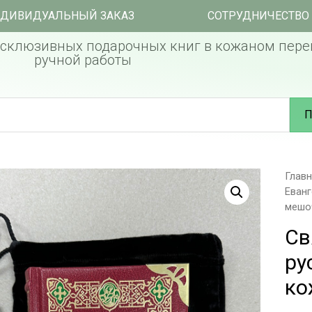
ДИВИДУАЛЬНЫЙ ЗАКАЗ
СОТРУДНИЧЕСТВО
склюзивных подарочных книг в кожаном пере
ручной работы
П
Глав
Еванг
мешо
Св
ру
ко