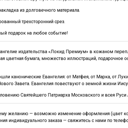
накладка из долговечного материала.
ованный трехсторонний срез.
ный подарок на любое событие!
ангелие издательства «Локид Премиум» в кожаном перепле
я цветная бумага, множество иллюстраций, подарочное о
ошли канонические Евангелия: от Матфея, от Марка, от Л
Нового Завета. Евангелия повествуют о земной жизни Иису
ловению Святейшего Патриарха Московского и всея Руси А
му желанию — возможно изменение оформления (цвет кожи
ния индивидуального заказа — свяжитесь с нами по телеф