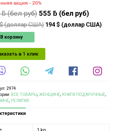
нняя акция - 20%
6
ƃ
(бел руб)
555
ƃ
(бел руб)
$ (доллар США)
194
$ (доллар США)
В корзину
аказать в 1 клик
ул:
2974
ории:
ВСЕ ТОВАРЫ
,
ЖЕНЩИНЕ
,
КНИГИ ПОДАРОЧНЫЕ
,
ЧИНЕ
,
РЕЛИГИЯ
ктеристики
с
1 kg