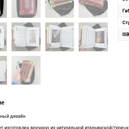
Га
Ст
IS
ие
ный дизайн.
т изготовлен вручную из натуральной итальянской/турецк