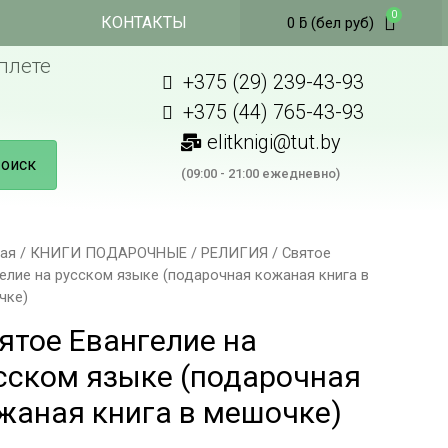
КОНТАКТЫ
0
ƃ
(бел руб)
плете
+375 (29) 239-43-93
+375 (44) 765-43-93
elitknigi@tut.by
оиск
(09:00 - 21:00 ежедневно)
ная
/
КНИГИ ПОДАРОЧНЫЕ
/
РЕЛИГИЯ
/ Святое
елие на русском языке (подарочная кожаная книга в
чке)
ятое Евангелие на
сском языке (подарочная
жаная книга в мешочке)