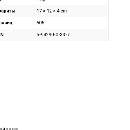
бариты
17 × 12 × 4 cm
раниц
605
BN
5-94290-0-33-7
ой кожи.