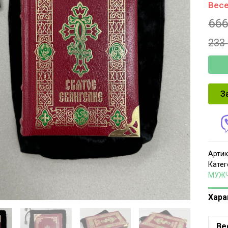
Весе
66
233
З
Артик
Катег
МУЖ
Хара
Ве