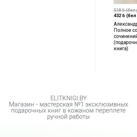
518
ƃ
(бел 
432
ƃ
(бел 
Александ
Полное с
сочинени
(подарочн
книга)
ELITKNIGI.BY
Магазин - мастерская №1 эксклюзивных
подарочных книг в кожаном переплете
ручной работы