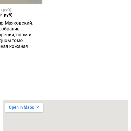
л руб)
л руб)
р Маяковский.
собрание
орений, поэм и
одном томе
чная кожаная