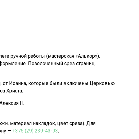
те ручной работы (мастерская «Алькор»).
формление. Позолоченный срез страниц,
уки, от Иоанна, которые были включены Церковью
са Христа.
лексия II.
, материал накладок, цвет среза). Для
ону —
+375 (29) 239-43-93
.