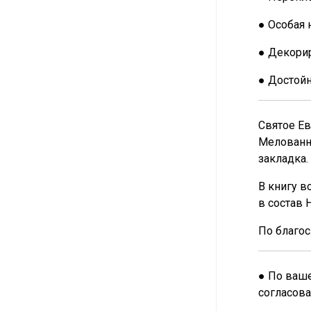
● Особая 
● Декорир
● Достой
Святое Ев
Мелованна
закладка.
В книгу в
в состав 
По благос
● По ваше
согласова