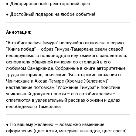
● Декорированный трехсторонний срез.
● Достойный подарок на любое событие!
Аннотация:
“Автобиография Тимура” неслучайно включена в серию
“Книга побед” – образ Тимура-Тамерлана овеян славой
несокрушимого полководца и неутомимого завоевателя,
основателя обширной империи со столицей в его
любимом Самарканде. Собранные в книге авторитетные
труды историков, эпические “Богатырские сказания о
Чингисхане и Аксак-Темире (Хромце Железном)”,
наставление потомкам “Уложение Тимура” и поистине
уникальный документ эпохи – его автобиография –
сплетаются в увлекательный рассказ о жизни и делах
непобедимого Тамерлана.
● По вашему желанию — возможно изменение
оформления (цвет кожи, материал накладок, цвет среза).