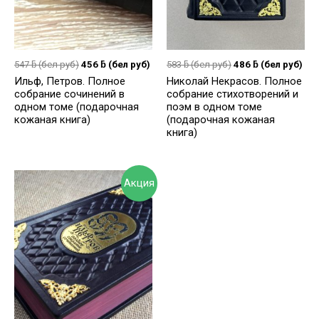
547
ƃ
(бел руб)
456
ƃ
(бел руб)
583
ƃ
(бел руб)
486
ƃ
(бел руб)
Ильф, Петров. Полное
Николай Некрасов. Полное
собрание сочинений в
собрание стихотворений и
одном томе (подарочная
поэм в одном томе
кожаная книга)
(подарочная кожаная
книга)
Акция