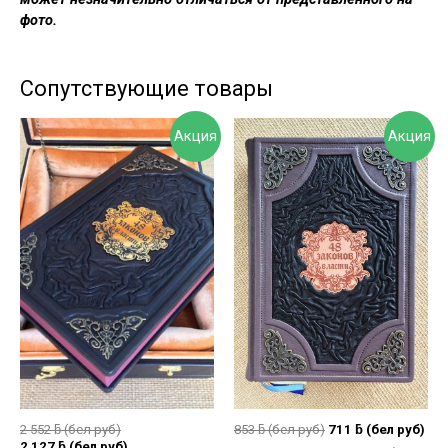
фото.
Сопутствующие товары
Акция
Акция
2 552
ƃ
(бел руб)
853
ƃ
(бел руб)
711
ƃ
(бел руб)
2 127
ƃ
(бел руб)