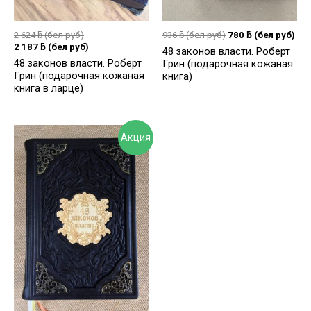
2 624
ƃ
(бел руб)
936
ƃ
(бел руб)
780
ƃ
(бел руб)
2 187
ƃ
(бел руб)
48 законов власти. Роберт
48 законов власти. Роберт
Грин (подарочная кожаная
Грин (подарочная кожаная
книга)
книга в ларце)
Акция