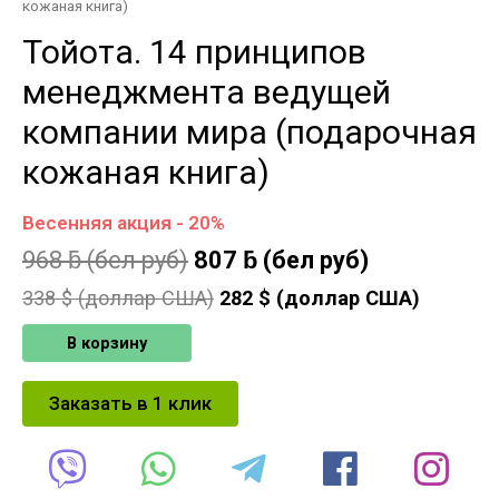
кожаная книга)
Тойота. 14 принципов
менеджмента ведущей
компании мира (подарочная
кожаная книга)
Весенняя акция - 20%
968
ƃ
(бел руб)
807
ƃ
(бел руб)
338
$ (доллар США)
282
$ (доллар США)
В корзину
Заказать в 1 клик