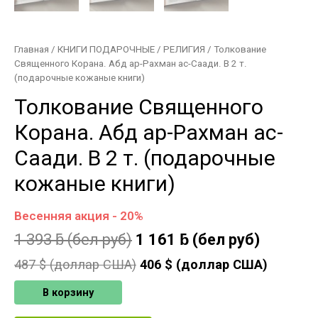
Главная
/
КНИГИ ПОДАРОЧНЫЕ
/
РЕЛИГИЯ
/ Толкование
Священного Корана. Абд ар-Рахман ас-Саади. В 2 т.
(подарочные кожаные книги)
Толкование Священного
Корана. Абд ар-Рахман ас-
Саади. В 2 т. (подарочные
кожаные книги)
Весенняя акция - 20%
1 393
ƃ
(бел руб)
1 161
ƃ
(бел руб)
487
$ (доллар США)
406
$ (доллар США)
В корзину