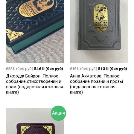
655
ƃ
(бел руб)
546
ƃ
(бел руб)
616
ƃ
(бел руб)
513
ƃ
(бел руб)
Джордж Байрон. Полное
Анна Ахматова. Полное
собрание стихотворений и
собрание поэзии и прозы
поэм (подарочная кожаная
(подарочная кожаная
книга)
книга)
Акция