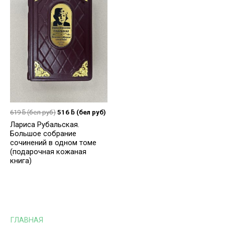
619
ƃ
(бел руб)
516
ƃ
(бел руб)
Лариса Рубальская.
Большое собрание
сочинений в одном томе
(подарочная кожаная
книга)
ГЛАВНАЯ