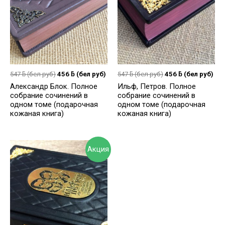
547
ƃ
(бел руб)
456
ƃ
(бел руб)
547
ƃ
(бел руб)
456
ƃ
(бел руб)
Александр Блок. Полное
Ильф, Петров. Полное
собрание сочинений в
собрание сочинений в
одном томе (подарочная
одном томе (подарочная
кожаная книга)
кожаная книга)
Акция