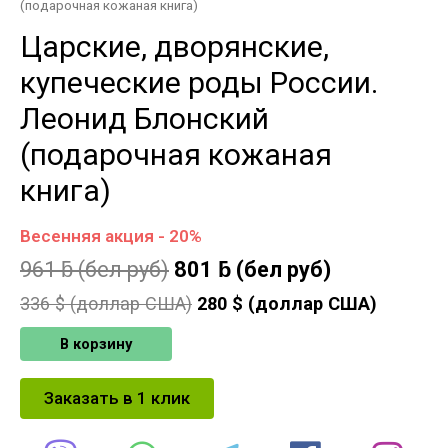
(подарочная кожаная книга)
Царские, дворянские,
купеческие роды России.
Леонид Блонский
(подарочная кожаная
книга)
Весенняя акция - 20%
961
ƃ
(бел руб)
801
ƃ
(бел руб)
336
$ (доллар США)
280
$ (доллар США)
В корзину
Заказать в 1 клик