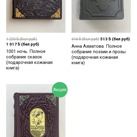
1 220
ƃ
(бел руб)
616
ƃ
(бел руб)
513
ƃ
(бел руб)
1 017
ƃ
(бел руб)
Анна Ахматова. Полное
1001 ночь. Полное
собрание поэзии и прозы
собрание сказок
(подарочная кожаная
(подарочная кожаная
книга)
книга)
Акция