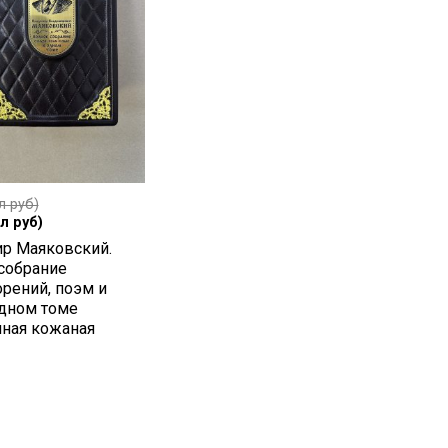
л руб)
л руб)
р Маяковский.
собрание
орений, поэм и
одном томе
чная кожаная