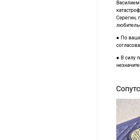
Василием 
катастроф
Серёгин, 
любительс
● По ваше
согласова
● В силу 
незначите
Сопут