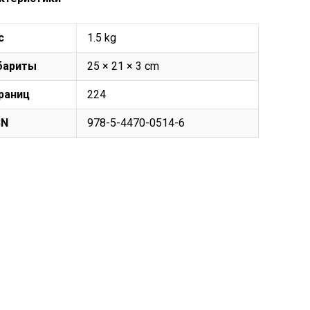
с
1.5 kg
бариты
25 × 21 × 3 cm
раниц
224
BN
978-5-4470-0514-6