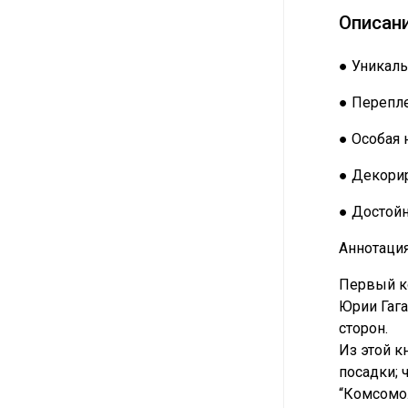
Описан
● Уникаль
● Перепле
● Особая 
● Декорир
● Достой
Аннотация
Первый ко
Юрии Гага
сторон.
Из этой к
посадки; 
“Комсомол