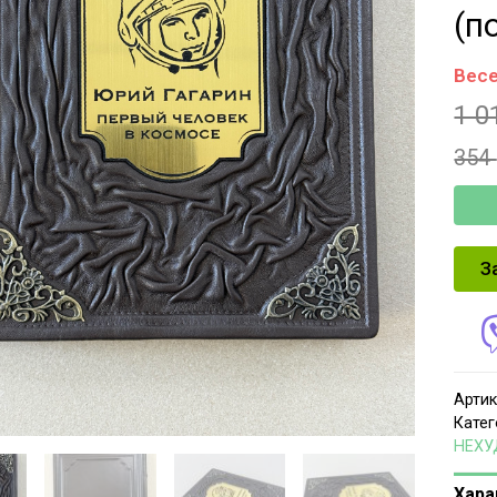
(п
Весе
1 0
354
З
Артик
Катег
НЕХУ
Хара