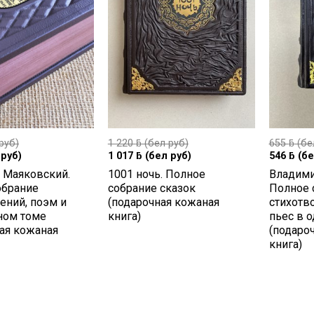
руб)
1 220
ƃ
(бел руб)
655
ƃ
(бе
руб)
1 017
ƃ
(бел руб)
546
ƃ
(бе
 Маяковский.
1001 ночь. Полное
Владими
обрание
собрание сказок
Полное 
ений, поэм и
(подарочная кожаная
стихотв
ном томе
книга)
пьес в 
ая кожаная
(подаро
книга)