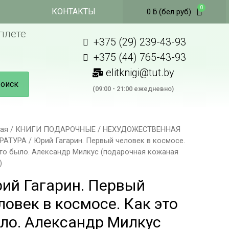
КОНТАКТЫ
0
ƃ
(бел руб)
плете
+375 (29) 239-43-93
+375 (44) 765-43-93
elitknigi@tut.by
оиск
(09:00 - 21:00 ежедневно)
ная
/
КНИГИ ПОДАРОЧНЫЕ
/
НЕХУДОЖЕСТВЕННАЯ
РАТУРА
/ Юрий Гагарин. Первый человек в космосе.
это было. Александр Милкус (подарочная кожаная
)
ий Гагарин. Первый
ловек в космосе. Как это
ло. Александр Милкус