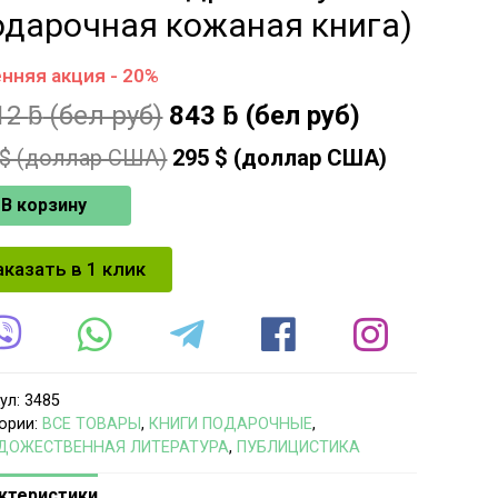
одарочная кожаная книга)
нняя акция - 20%
12
ƃ
(бел руб)
843
ƃ
(бел руб)
$ (доллар США)
295
$ (доллар США)
В корзину
аказать в 1 клик
ул:
3485
ории:
ВСЕ ТОВАРЫ
,
КНИГИ ПОДАРОЧНЫЕ
,
ДОЖЕСТВЕННАЯ ЛИТЕРАТУРА
,
ПУБЛИЦИСТИКА
ктеристики