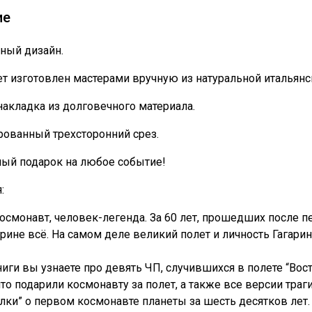
ие
ный дизайн.
т изготовлен мастерами вручную из натуральной итальянс
накладка из долговечного материала.
ованный трехсторонний срез.
ный подарок на любое событие!
:
смонавт, человек-легенда. За 60 лет, прошедших после пе
рине всё. На самом деле великий полет и личность Гагари
ниги вы узнаете про девять ЧП, случившихся в полете “Вос
что подарили космонавту за полет, а также все версии тра
ки” о первом космонавте планеты за шесть десятков лет.