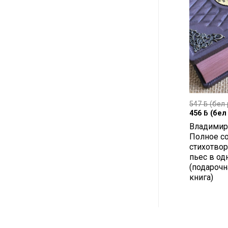
547
ƃ
(бел 
456
ƃ
(бел 
Владимир
Полное с
стихотвор
пьес в од
(подарочн
книга)