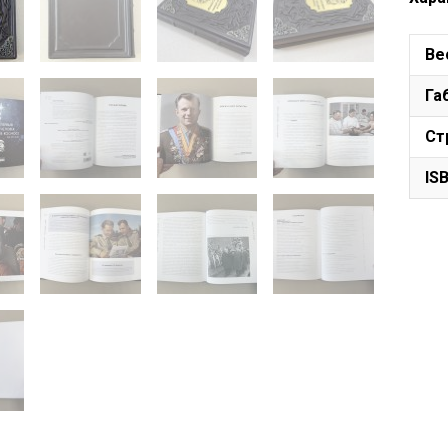
Ве
Га
Ст
IS