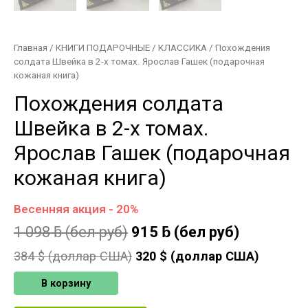
Главная
/
КНИГИ ПОДАРОЧНЫЕ
/
КЛАССИКА
/ Похождения
солдата Швейка в 2-х томах. Ярослав Гашек (подарочная
кожаная книга)
Похождения солдата
Швейка в 2-х томах.
Ярослав Гашек (подарочная
кожаная книга)
Весенняя акция - 20%
1 098
ƃ
(бел руб)
915
ƃ
(бел руб)
384
$ (доллар США)
320
$ (доллар США)
В корзину