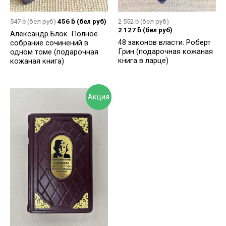
547
ƃ
(бел руб)
456
ƃ
(бел руб)
2 552
ƃ
(бел руб)
2 127
ƃ
(бел руб)
Александр Блок. Полное
48 законов власти. Роберт
собрание сочинений в
Грин (подарочная кожаная
одном томе (подарочная
книга в ларце)
кожаная книга)
Акция