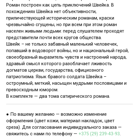
Роман построен как цепь приключений Швейка. В
похождениях Швейка нет объективности,
приличествующей историческим романам, краски
чрезвычайно сгущены, но при всем при этом роман
населен живыми людьми: перед слушателем проходят
представители почти всех кругов общества.
Швейк – не только забавный маленький человечек,
попавший в водоворот войны, но и национальный герой,
своеобразный выразитель чувств и настроений народа,
здравый смысл которого разоблачает лживость
догматов церкви, государства, официозного
патриотизма. Язык бравого солдата Швейка –
остроумный, меткий, насыщен мудрыми пословицами и
превосходным юмором.
В комплекте — два тома сатирического романа.
● По вашему желанию — возможно изменение
оформления (цвет кожи, материал накладок, цвет
среза). Для согласования индивидуального заказа —
свяжитесь с нами по телефону —
+375 (29) 239-43-93
.