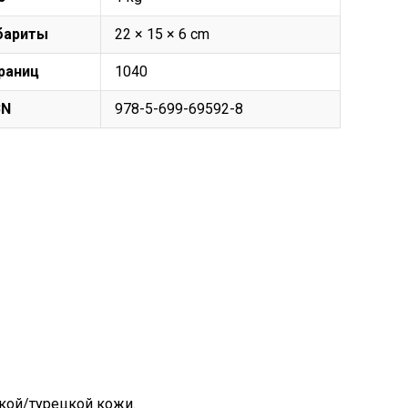
бариты
22 × 15 × 6 cm
раниц
1040
BN
978-5-699-69592-8
кой/турецкой кожи.