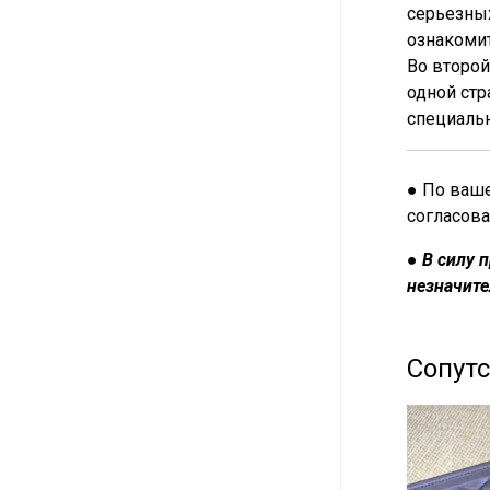
серьезны
ознакомит
Во второй
одной стр
специаль
● По ваше
согласова
● В силу 
незначите
Сопут