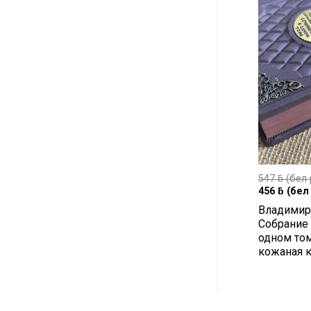
547
ƃ
(бел 
456
ƃ
(бел 
Владимир
Собрание
одном том
кожаная к