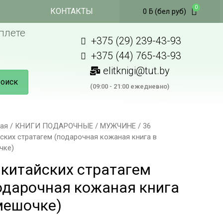
КОНТАКТЫ
0
ƃ
(бел руб)
плете
+375 (29) 239-43-93
+375 (44) 765-43-93
elitknigi@tut.by
оиск
(09:00 - 21:00 ежедневно)
ная
/
КНИГИ ПОДАРОЧНЫЕ
/
МУЖЧИНЕ
/ 36
ских стратагем (подарочная кожаная книга в
чке)
 китайских стратагем
одарочная кожаная книга
мешочке)