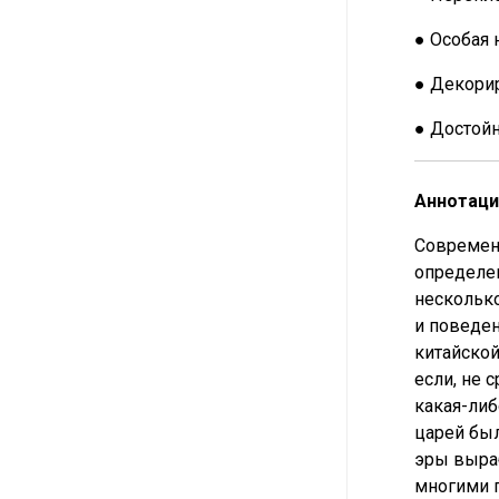
● Особая 
● Декорир
● Достой
Аннотаци
Современ
определен
несколько
и поведен
китайской
если, не 
какая-либ
царей был
эры выраб
многими 