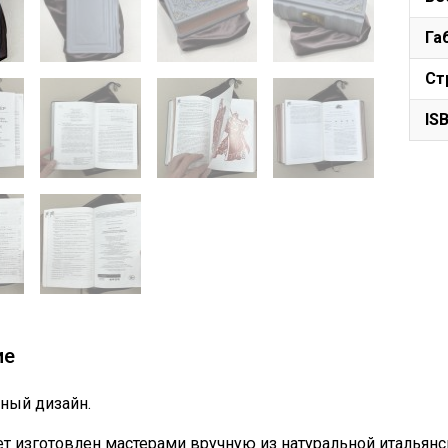
Га
Ст
IS
ие
ный дизайн.
т изготовлен мастерами вручную из натуральной итальянс