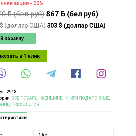
нняя акция - 20%
40
ƃ
(бел руб)
867
ƃ
(бел руб)
$ (доллар США)
303
$ (доллар США)
В корзину
аказать в 1 клик
ул:
2913
ории:
ВСЕ ТОВАРЫ
,
ЖЕНЩИНЕ
,
КНИГИ ПОДАРОЧНЫЕ
,
ЧИНЕ
,
ПСИХОЛОГИЯ
ктеристики
с
1 kg