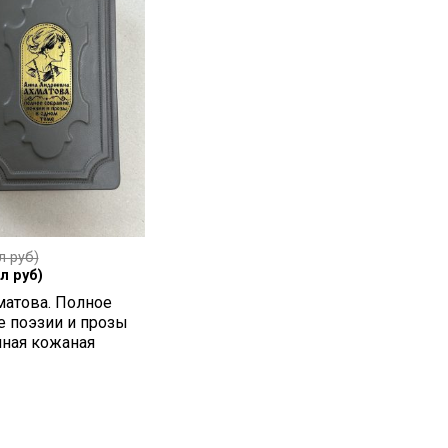
л руб)
л руб)
матова. Полное
е поэзии и прозы
чная кожаная