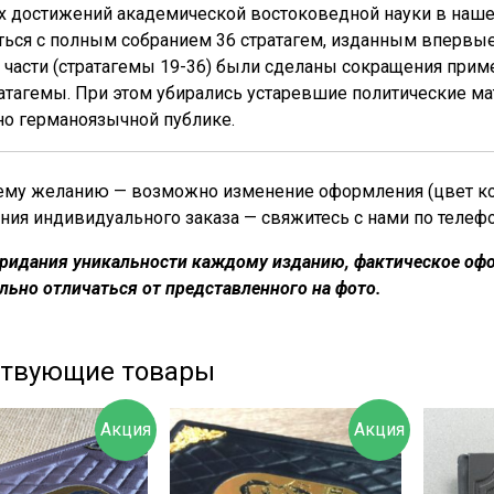
х достижений академической востоковедной науки в наше
ься с полным собранием 36 стратагем, изданным впервые
 части (стратагемы 19-36) были сделаны сокращения при
атагемы. При этом убирались устаревшие политические м
но германоязычной публике.
му желанию — возможно изменение оформления (цвет кожи
ния индивидуального заказа — свяжитесь с нами по телеф
придания уникальности каждому изданию, фактическое офо
льно отличаться от представленного на фото.
ствующие товары
Акция
Акция