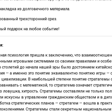
накладка из долговечного материала.
ованный трехсторонний срез.
ный подарок на любое событие!
я:
ная психология пришла к заключению, что взаимоотношен
ными игровыми системами со своими правилами и особенно
 столетий до начала нашей эры было достоянием китайск
ия — а именно это понятие эквивалентно понятию игры — 
 цивилизации. В наибольшей степени понятие стратагемы с
сравнивать с математикой, то стратагема означает стратеги
о ловушка, хитрость. Стратагемы составляли не только по
и искусны в управлении гражданским обществом и в дипло
отка стратегических планов — стретагем — вошла в практи
поколениями. Стратагемы стали секретным национальным 