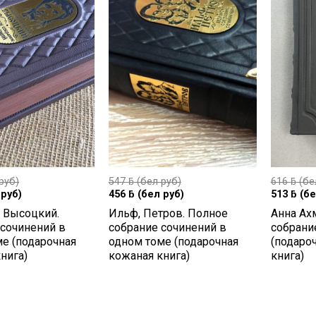
руб)
547
ƃ
(бел руб)
616
ƃ
(бе
руб)
456
ƃ
(бел руб)
513
ƃ
(бе
 Высоцкий.
Ильф, Петров. Полное
Анна Ах
 сочинений в
собрание сочинений в
собрани
е (подарочная
одном томе (подарочная
(подаро
нига)
кожаная книга)
книга)