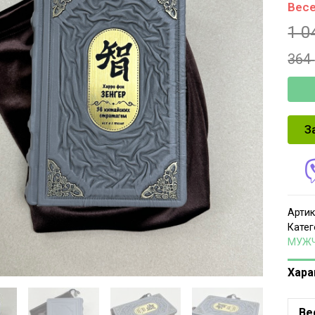
Весе
1 0
364
З
Артик
Катег
МУЖ
Хара
Ве