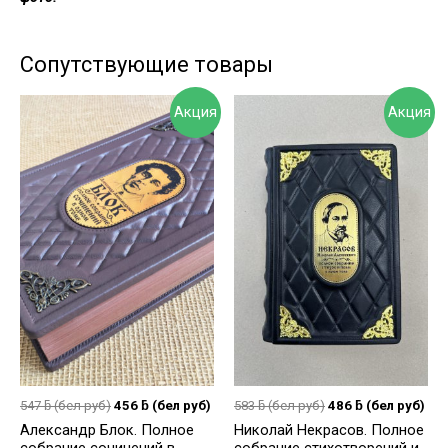
Сопутствующие товары
Акция
Акция
547
ƃ
(бел руб)
456
ƃ
(бел руб)
583
ƃ
(бел руб)
486
ƃ
(бел руб)
Александр Блок. Полное
Николай Некрасов. Полное
собрание сочинений в
собрание стихотворений и