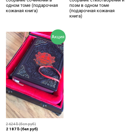
одном томе (подарочная
поэм в одном томе
кожаная книга)
(подарочная кожаная
книга)
Акция
2 624
ƃ
(бел руб)
2 187
ƃ
(бел руб)